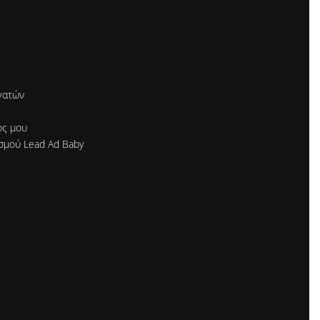
γατών
ός μου
σμού Lead Ad Baby