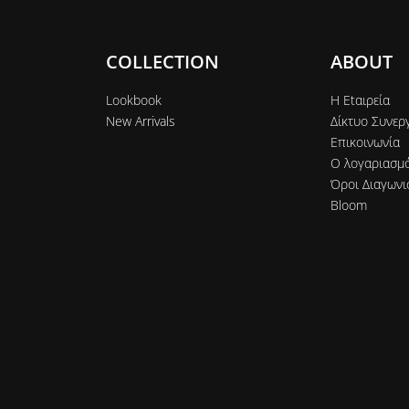
COLLECTION
ABOUT
Lookbook
Η Εtαιρεία
New Arrivals
Δίκτυο Συνερ
Επικοινωνία
Ο λογαριασμ
Όροι Διαγωνι
Bloom