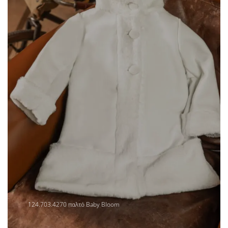
124.703.4270 παλτό Baby Bloom