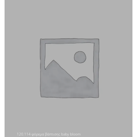
120.114 φόρεμα βάπτισης baby bloom