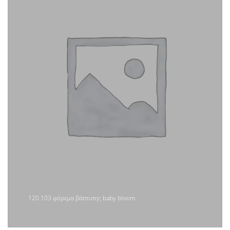
120.103 φόρεμα βάπτισης baby bloom