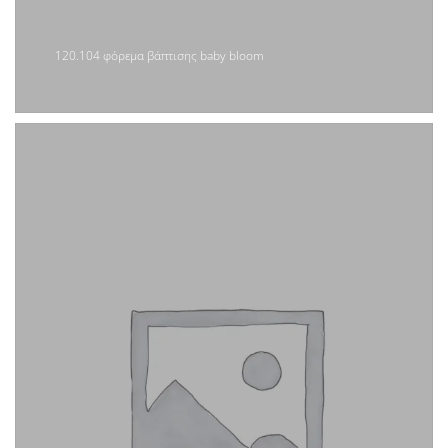
120.104 φόρεμα βάπτισης baby bloom