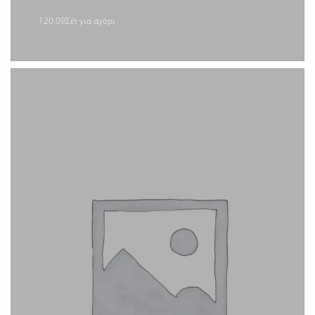
120.09Σέτ για αγόρι