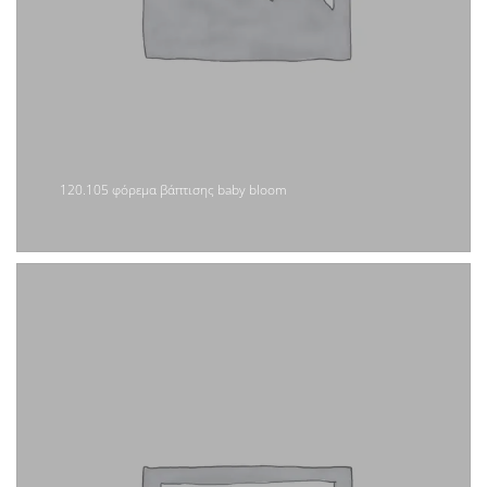
120.105 φόρεμα βάπτισης baby bloom