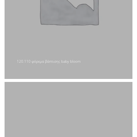
120.110 φόρεμα βάπτισης baby bloom