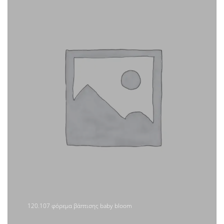
120.107 φόρεμα βάπτισης baby bloom