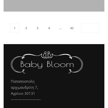
1
2
3
4
…
42
Παπαποστολη
αρχιμανδρίτη 7,
Αγρίνιο 30131
————————-