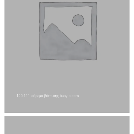
120.111 φόρεμα βάπτισης baby bloom