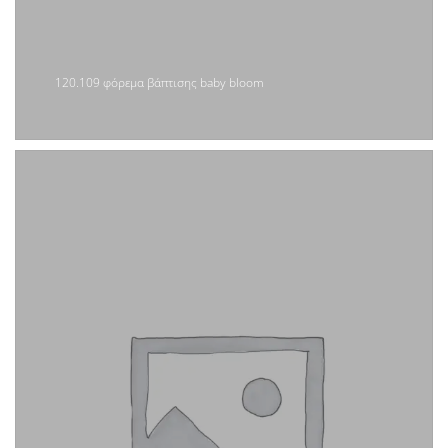
120.109 φόρεμα βάπτισης baby bloom