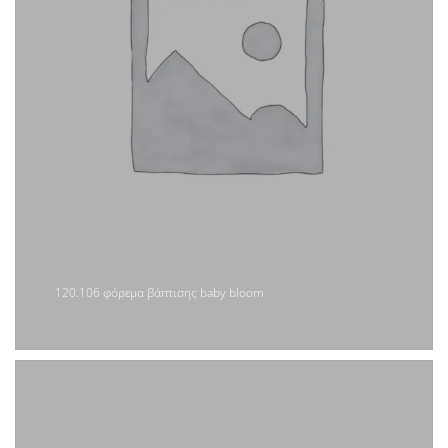
120.106 φόρεμα βάπτισης baby bloom