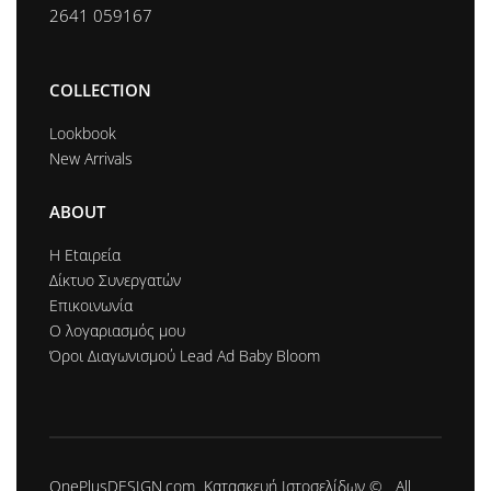
2641 059167
COLLECTION
Lookbook
New Arrivals
ABOUT
Η Εtαιρεία
Δίκτυο Συνεργατών
Επικοινωνία
Ο λογαριασμός μου
Όροι Διαγωνισμού Lead Ad Baby Bloom
OnePlusDESIGN.com
Κατασκευή Ιστοσελίδων
© All