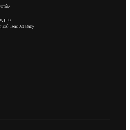
γατών
ός μου
σμού Lead Ad Baby