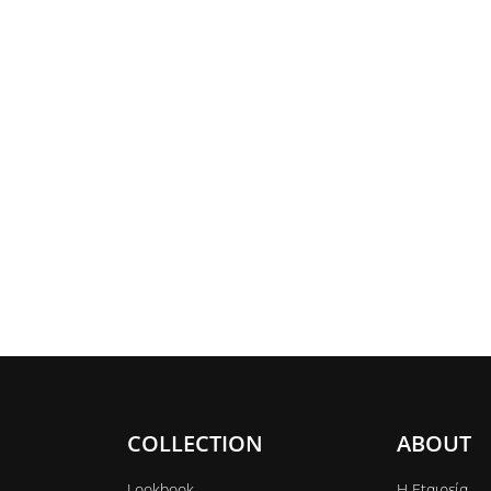
COLLECTION
ABOUT
Lookbook
Η Εtαιρεία