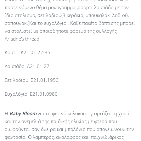
προτεινόμενο θέμα μονόγραμμα ,ασορτί λαμπάδα με τον
ίδιο στολισμό, σετ λαδιού(3 κεράκια, μπουκαλάκι λαδιού,
σαπουνάκι)Και το ευχολόγιο . Kαθε πακέτο βάπτισης μπορεί
να στολιστεί με οποιοδήποτε φόρεμα της συλλογής
Ariadne’s thread.
Κουτί Κ21.01.22-35
Λαμπάδα Λ21.01.27
Σετ λαδιού Σ21.01.1950
Ευχολόγιο Ε21.01.0980
Η
Baby
Bloom
για το φετινό καλοκαίρι γιορτάζει τη χαρά
και την ανεμελιά της παιδικής ηλικίας με φτερά που
αιωρούνται σαν όνειρα και μπαλόνια που απογειώνουν την
φαντασία. Ο λαμπερός, ανάλαφρος και παιχνιδιάρικος