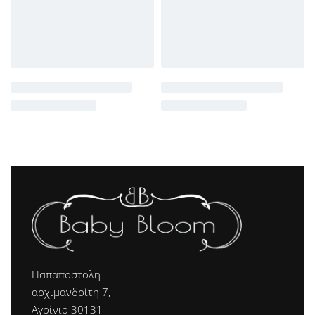
Παπαποστολη
αρχιμανδρίτη 7,
Αγρίνιο 30131