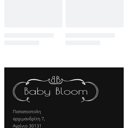
Παπαποστολη
αρχιμανδρίτη 7,
Αγρίνιο 30131