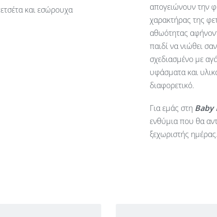
απογειώνουν την φ
πετσέτα και εσώρουχα
χαρακτήρας της φετ
αθωότητας αφήνοντ
παιδί να νιώθει σα
σχεδιασμένο με αγά
υφάσματα και υλικά
διαφορετικό.
Για εμάς στη
Baby
ενθύμια που θα αντ
ξεχωριστής ημέρας