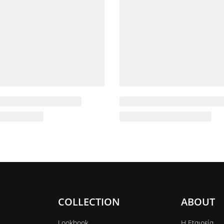
COLLECTION
ABOUT
Lookbook
Η Εtαιρεία