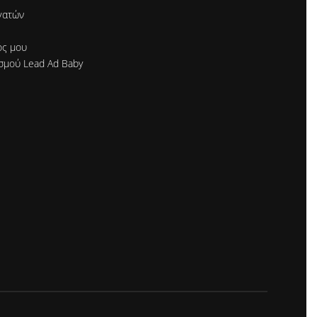
γατών
ός μου
σμού Lead Ad Baby