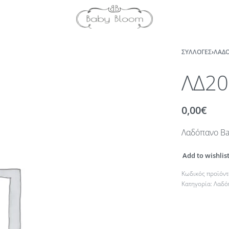
ΣΥΛΛΟΓΈΣ
›
ΛΑΔΌ
ΛΔ2
0,00
€
Λαδόπανο Bab
Add to wishlis
Κατηγορία:
Λαδό