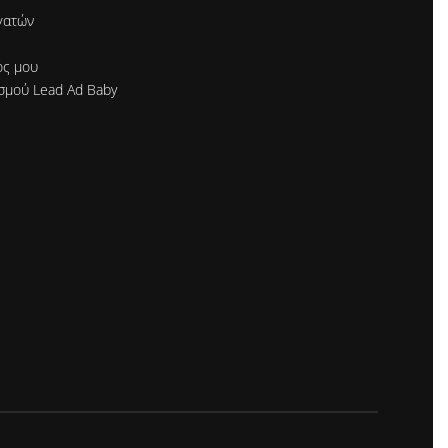
γατών
ός μου
σμού Lead Ad Baby