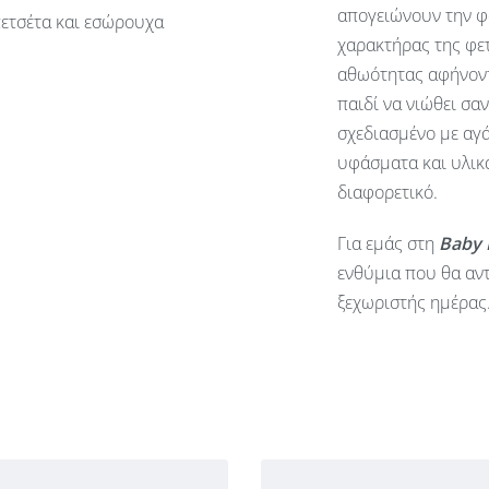
απογειώνουν την φ
πετσέτα και εσώρουχα
χαρακτήρας της φετ
αθωότητας αφήνοντ
παιδί να νιώθει σα
σχεδιασμένο με αγά
υφάσματα και υλικά
διαφορετικό.
Για εμάς στη
Baby
ενθύμια που θα αντ
ξεχωριστής ημέρας