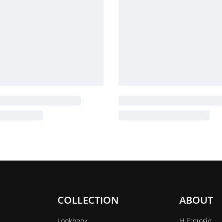
COLLECTION
ABOUT
Lookbook
Η Εtαιρεία