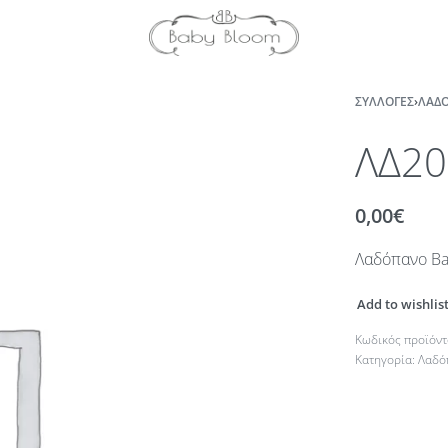
ΣΥΛΛΟΓΈΣ
›
ΛΑΔΌ
ΛΔ2
0,00
€
Λαδόπανο Bab
Add to wishlis
Κατηγορία:
Λαδό