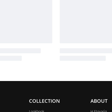
COLLECTION
ABOUT
Lookbook
Η Εtαιρεία