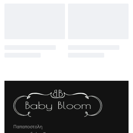
Παπαποστολη