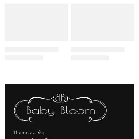
Παπαποστολη