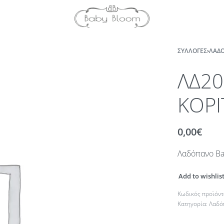
ΣΥΛΛΟΓΈΣ
›
ΛΑΔΌ
ΛΔ20
ΚΟΡΙ
0,00
€
Λαδόπανο Bab
Add to wishlis
Κατηγορία:
Λαδό