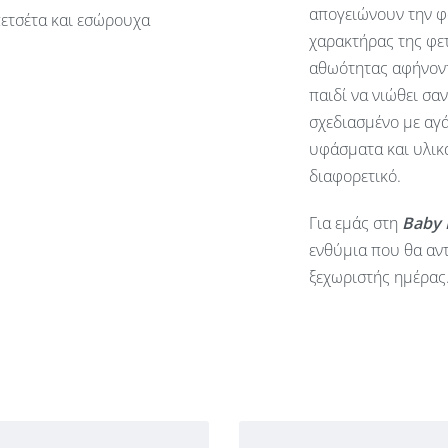
απογειώνουν την φ
πετσέτα και εσώρουχα
χαρακτήρας της φετ
αθωότητας αφήνοντ
παιδί να νιώθει σα
σχεδιασμένο με αγά
υφάσματα και υλικά
διαφορετικό.
Για εμάς στη
Baby
ενθύμια που θα αντ
ξεχωριστής ημέρας