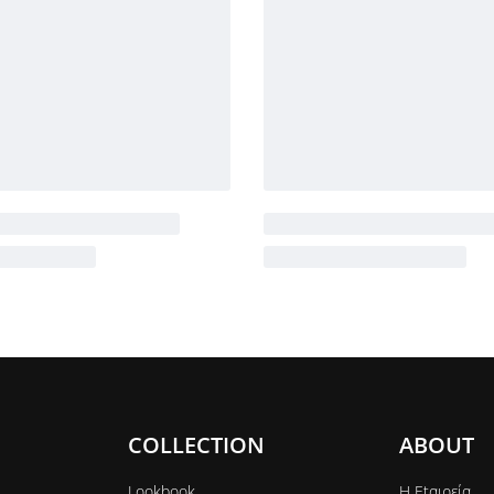
COLLECTION
ABOUT
Lookbook
Η Εtαιρεία