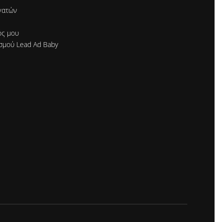
γατών
ός μου
σμού Lead Ad Baby