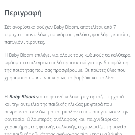
Περιγραφή
Σέτ αγορίστικο ρούχων Baby Bloom, αποτελίται από 7
τεμάχια – παντελόνι , πουκάμισο , γιλέκο , φουλάρι , καπέλο ,
παπιγιόν , τιράντες.
Η Baby Bloom επιλέγει για όλους τους κωδικούς τα καλύτερα
υφάσματα επιλεγμένα πολύ προσεκτικά για την διασφάλιση
της ποιότητας που σας προσφέρουμε. Οι πρώτες ύλες που
χρησιμοποιούμε είναι κυρίως το βαμβάκι και το λίνο.
Η
Baby
Bloom
για το φετινό καλοκαίρι γιορτάζει τη χαρά
και την ανεμελιά της παιδικής ηλικίας με φτερά που
αιωρούνται σαν όνειρα και μπαλόνια που απογειώνουν την
φαντασία. Ο λαμπερός, ανάλαφρος και παιχνιδιάρικος
χαρακτήρας της φετινής συλλογής, αιχμαλωτίζει τη μαγεία
της παιδικής αθωότητας αφήνοντας πίσω της μια λάμψη