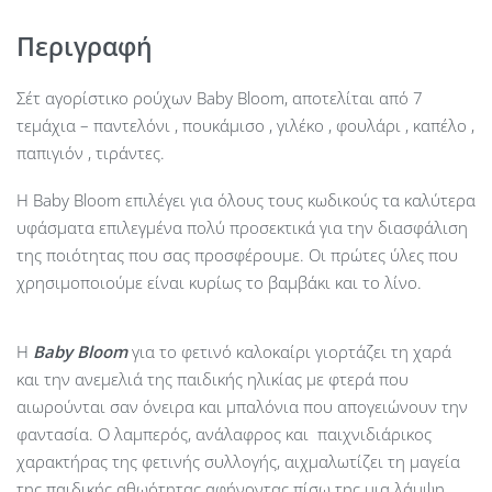
Περιγραφή
Σέτ αγορίστικο ρούχων Baby Bloom, αποτελίται από 7
τεμάχια – παντελόνι , πουκάμισο , γιλέκο , φουλάρι , καπέλο ,
παπιγιόν , τιράντες.
Η Baby Bloom επιλέγει για όλους τους κωδικούς τα καλύτερα
υφάσματα επιλεγμένα πολύ προσεκτικά για την διασφάλιση
της ποιότητας που σας προσφέρουμε. Οι πρώτες ύλες που
χρησιμοποιούμε είναι κυρίως το βαμβάκι και το λίνο.
Η
Baby
Bloom
για το φετινό καλοκαίρι γιορτάζει τη χαρά
και την ανεμελιά της παιδικής ηλικίας με φτερά που
αιωρούνται σαν όνειρα και μπαλόνια που απογειώνουν την
φαντασία. Ο λαμπερός, ανάλαφρος και παιχνιδιάρικος
χαρακτήρας της φετινής συλλογής, αιχμαλωτίζει τη μαγεία
της παιδικής αθωότητας αφήνοντας πίσω της μια λάμψη