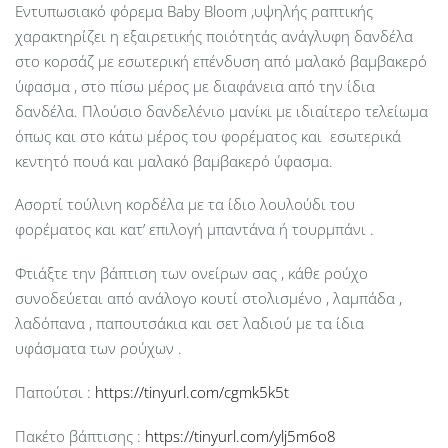
Εντυπωσιακό φόρεμα Baby Bloom ,υψηλής ραπτικής
χαρακτηρίζει η εξαιρετικής ποιότητάς ανάγλυφη δανδέλα
στο κορσάζ με εσωτερική επένδυση από μαλακό βαμβακερό
ύφασμα , στο πίσω μέρος με διαφάνεια από την ίδια
δανδέλα. Πλούσιο δανδελένιο μανίκι με ιδιαίτερο τελείωμα
όπως και στο κάτω μέρος του φορέματος και εσωτερικά
κεντητό πουά και μαλακό βαμβακερό ύφασμα.
Ασορτί τούλινη κορδέλα με τα ίδιο λουλούδι του
φορέματος και κατ’ επιλογή μπαντάνα ή τουρμπάνι .
Φτιάξτε την βάπτιση των ονείρων σας , κάθε ρούχο
συνοδεύεται από ανάλογο κουτί στολισμένο , λαμπάδα ,
λαδόπανα , παπουτσάκια και σετ λαδιού με τα ίδια
υφάσματα των ρούχων .
Παπούτσι :
https://tinyurl.com/cgmk5k5t
Πακέτο βάπτισης :
https://tinyurl.com/ylj5m6o8