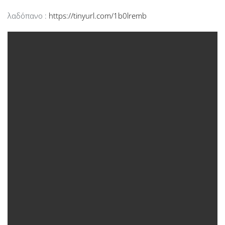
λαδόπανο :
https://tinyurl.com/1b0lremb