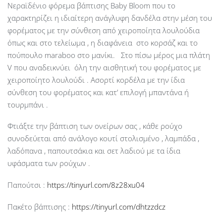
Νεραϊδένιο φόρεμα βάπτισης Baby Bloom που το
χαρακτηρίζει η ιδιαίτερη ανάγλυφη δανδέλα στην μέση του
φορέματος με την σύνθεση από χειροποίητα λουλούδια
όπως και στο τελείωμα , η διαφάνεια στο κορσάζ και το
πούπουλο maraboo στο μανίκι. Στο πίσω μέρος μια πλάτη
V που αναδεικνύει όλη την αισθητική του φορέματος με
χειροποίητο λουλούδι . Ασορτί κορδέλα με την ίδια
σύνθεση του φορέματος και κατ’ επιλογή μπαντάνα ή
τουρμπάνι .
Φτιάξτε την βάπτιση των ονείρων σας , κάθε ρούχο
συνοδεύεται από ανάλογο κουτί στολισμένο , λαμπάδα ,
λαδόπανα , παπουτσάκια και σετ λαδιού με τα ίδια
υφάσματα των ρούχων .
Παπούτσι :
https://tinyurl.com/8z28xu04
Πακέτο βάπτισης :
https://tinyurl.com/dhtzzdcz