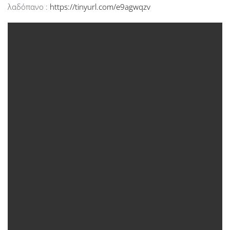
λαδόπανο :
https://tinyurl.com/e9agwqzv