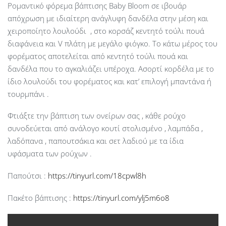
Ρομαντικό φόρεμα βάπτισης Baby Bloom σε ιβουάρ
απόχρωση με ιδιαίτερη ανάγλυφη δανδέλα στην μέση και
χειροποίητο λουλούδι , στο κορσάζ κεντητό τούλι πουά
διαφάνεια και V πλάτη με μεγάλο φιόγκο. Το κάτω μέρος του
φορέματος αποτελείται από κεντητό τούλι πουά και
δανδέλα που το αγκαλιάζει υπέροχα. Ασορτί κορδέλα με το
ίδιο λουλούδι του φορέματος και κατ’ επιλογή μπαντάνα ή
τουρμπάνι .
Φτιάξτε την βάπτιση των ονείρων σας , κάθε ρούχο
συνοδεύεται από ανάλογο κουτί στολισμένο , λαμπάδα ,
λαδόπανα , παπουτσάκια και σετ λαδιού με τα ίδια
υφάσματα των ρούχων .
Παπούτσι :
https://tinyurl.com/18cpwl8h
Πακέτο βάπτισης :
https://tinyurl.com/ylj5m6o8