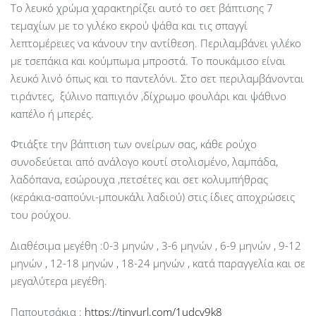
Το λευκό χρώμα χαρακτηρίζει αυτό το σετ βάπτισης 7
τεμαχίων με το γιλέκο εκρού ψάθα και τις σπαγγί
λεπτομέρειες να κάνουν την αντίθεση. Περιλαμβάνει γιλέκο
με τσεπάκια και κούμπωμα μπροστά. Το πουκάμισο είναι
λευκό λινό όπως και το παντελόνι. Στο σετ περιλαμβάνονται
τιράντες, ξύλινο παπιγιόν ,δίχρωμο φουλάρι και ψάθινο
καπέλο ή μπερές.
Φτιάξτε την βάπτιση των ονείρων σας, κάθε ρούχο
συνοδεύεται από ανάλογο κουτί στολισμένο, λαμπάδα,
λαδόπανα, εσώρουχα ,πετσέτες και σετ κολυμπήθρας
(κεράκια-σαπούνι-μπουκάλι λαδιού) στις ίδιες αποχρώσεις
του ρούχου.
Διαθέσιμα μεγέθη :0-3 μηνών , 3-6 μηνών , 6-9 μηνών , 9-12
μηνών , 12-18 μηνών , 18-24 μηνών , κατά παραγγελία και σε
μεγαλύτερα μεγέθη.
Παπουτσάκια :
https://tinyurl.com/1udcy9k8