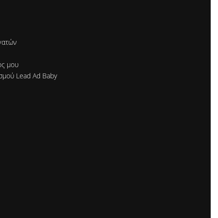
γατών
ός μου
σμού Lead Ad Baby