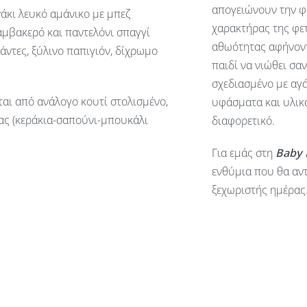
απογειώνουν την φ
άκι λευκό αμάνικο με μπεζ
χαρακτήρας της φετ
μβακερό και παντελόνι σπαγγί
αθωότητας αφήνοντ
άντες, ξύλινο παπιγιόν, δίχρωμο
παιδί να νιώθει σα
σχεδιασμένο με αγά
ται από ανάλογο κουτί στολισμένο,
υφάσματα και υλικά
ας (κεράκια-σαπούνι-μπουκάλι
διαφορετικό.
Για εμάς στη
Baby
ενθύμια που θα αντ
ξεχωριστής ημέρας