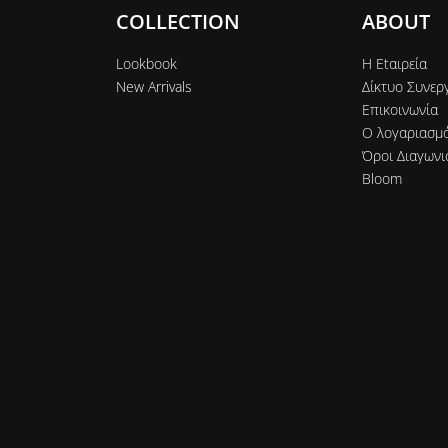
COLLECTION
ABOUT
Lookbook
Η Εtαιρεία
New Arrivals
Δίκτυο Συνερ
Επικοινωνία
Ο λογαριασμ
Όροι Διαγωνι
Bloom