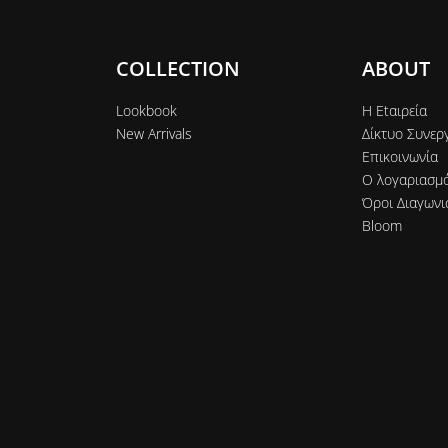
COLLECTION
ABOUT
Lookbook
Η Εtαιρεία
New Arrivals
Δίκτυο Συνερ
Επικοινωνία
Ο λογαριασμ
Όροι Διαγωνι
Bloom