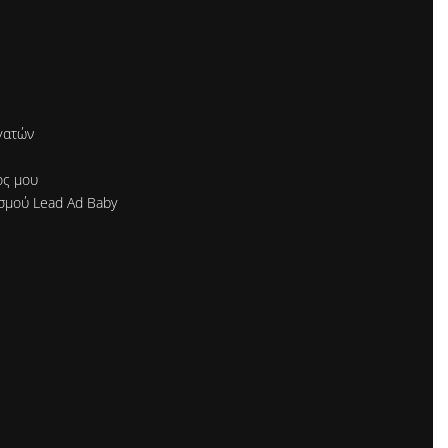
γατών
ός μου
σμού Lead Ad Baby