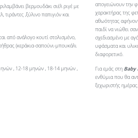
απογειώνουν την φ
ριλαμβάνει βερμουδάκι σιέλ ριγέ με
χαρακτήρας της φετ
, τιράντες ,ξύλινο παπιγιόν και
αθωότητας αφήνοντ
παιδί να νιώθει σα
ται από ανάλογο κουτί στολισμένο,
σχεδιασμένο με αγά
πήθρας (κεράκια-σαπούνι-μπουκάλι
υφάσματα και υλικά
διαφορετικό.
μηνών , 12-18 μηνών , 18-14 μηνών ,
Για εμάς στη
Baby
ενθύμια που θα αντ
ξεχωριστής ημέρας