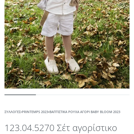
ΣΥΛΛΟΓΈΣ
›
PRINTEMPS 2023
›
ΒΑΠΤΙΣΤΙΚΆ ΡΟΎΧΑ ΑΓΌΡΙ ΒABY ΒLOOM 2023
123.04.5270 Σέτ αγορίστικο