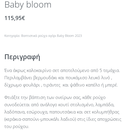
Baby bloom
115,95
€
Κατηγορία:
Βαπτιστικά ρούχα αγόρι Βaby Βloom 2023
Περιγραφή
Ένα άκρως καλοκαιρίνο σετ αποτελούμενο από 5 τεμάχια.
Περιλαμβάνει βερμουδάκι και πουκάμισο λευκό λινό ,
δίχρωμο φουλάρι , τιράντες και ψάθινο καπέλο ή μπερέ.
Φτιάξτε την βάπτιση των ονείρων σας, κάθε ρούχο
συνοδεύεται από ανάλογο κουτί στολισμένο, λαμπάδα,
λαδόπανα, εσώρουχα, παπουτσάκια και σετ κολυμπήθρας
(κεράκια-σαπούνι-μπουκάλι λαδιού) στις ίδιες αποχρώσεις
του ρούχου.