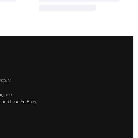
γατών
ός μου
σμού Lead Ad Baby