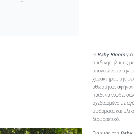
Η
Baby
Bloom
για
παιδικής ηλικίας μ
απογειώνουν την φ
χαρακτήρας της φετ
αθωότητας αφήνοντ
παιδί να νιώθει σα
σχεδιασμένο με αγά
υφάσματα και υλικά
διαφορετικό.
Για εμάς στη
Baby