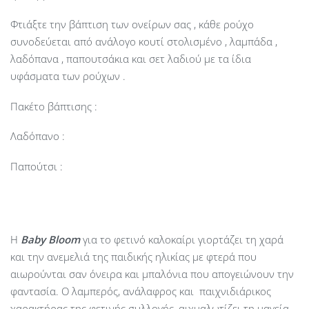
Φτιάξτε την βάπτιση των ονείρων σας , κάθε ρούχο
συνοδεύεται από ανάλογο κουτί στολισμένο , λαμπάδα ,
λαδόπανα , παπουτσάκια και σετ λαδιού με τα ίδια
υφάσματα των ρούχων .
Πακέτο βάπτισης :
Λαδόπανο :
Παπούτσι :
Η
Baby
Bloom
για το φετινό καλοκαίρι γιορτάζει τη χαρά
και την ανεμελιά της παιδικής ηλικίας με φτερά που
αιωρούνται σαν όνειρα και μπαλόνια που απογειώνουν την
φαντασία. Ο λαμπερός, ανάλαφρος και παιχνιδιάρικος
χαρακτήρας της φετινής συλλογής, αιχμαλωτίζει τη μαγεία