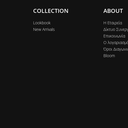
COLLECTION
ABOUT
Lookbook
Η Εtαιρεία
New Arrivals
Δίκτυο Συνερ
Επικοινωνία
Ο λογαριασμ
Όροι Διαγωνι
Bloom