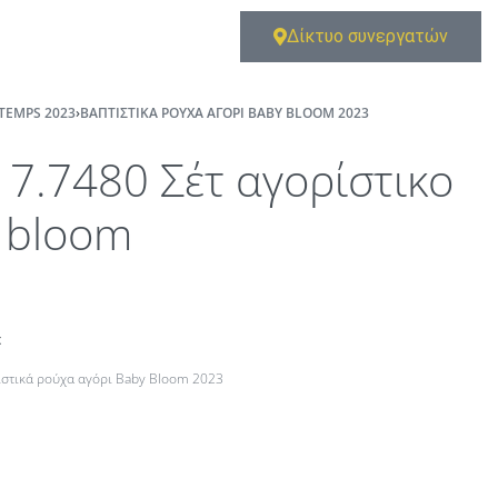
Δίκτυο συνεργατών
TEMPS 2023
›
ΒΑΠΤΙΣΤΙΚΆ ΡΟΎΧΑ ΑΓΌΡΙ ΒABY ΒLOOM 2023
17.7480 Σέτ αγορίστικο
 bloom
t
ιστικά ρούχα αγόρι Βaby Βloom 2023