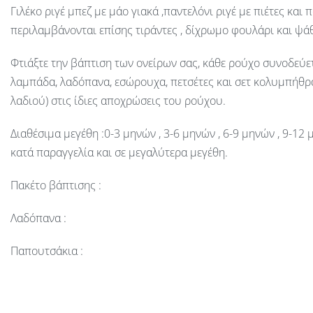
Γιλέκο ριγέ μπεζ με μάο γιακά ,παντελόνι ριγέ με πιέτες και 
περιλαμβάνονται επίσης τιράντες , δίχρωμο φουλάρι και ψά
Φτιάξτε την βάπτιση των ονείρων σας, κάθε ρούχο συνοδεύε
λαμπάδα, λαδόπανα, εσώρουχα, πετσέτες και σετ κολυμπήθρ
λαδιού) στις ίδιες αποχρώσεις του ρούχου.
Διαθέσιμα μεγέθη :0-3 μηνών , 3-6 μηνών , 6-9 μηνών , 9-12 
κατά παραγγελία και σε μεγαλύτερα μεγέθη.
Πακέτο βάπτισης :
Λαδόπανα :
Παπουτσάκια :