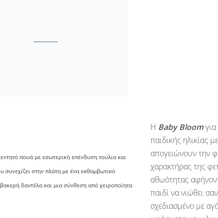
Η
Baby
Bloom
για
παιδικής ηλικίας μ
απογειώνουν την φ
κεντητό πουά με εσωτερική επένδυση τούλια και
χαρακτήρας της φετ
 συνεχίζει στην πλάτη με ένα εκθαμβωτικό
αθωότητας αφήνοντ
μβακερή δαντέλα και μια σύνθεση από χειροποίητα
παιδί να νιώθει σα
σχεδιασμένο με αγά