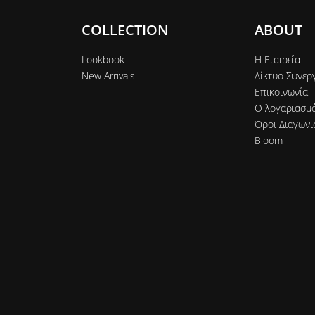
COLLECTION
ABOUT
Lookbook
Η Εtαιρεία
New Arrivals
Δίκτυο Συνερ
Επικοινωνία
Ο λογαριασμ
Όροι Διαγωνι
Bloom