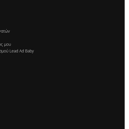
γατών
ός μου
σμού Lead Ad Baby