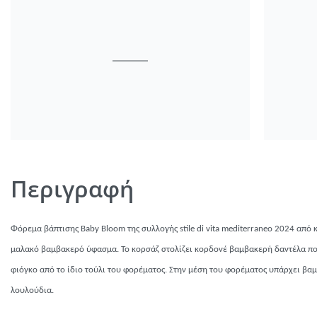
Περιγραφή
Φόρεμα βάπτισης
Baby
Β
loom
της συλλογής
stile di vita mediterraneo 2024
από 
μαλακό βαμβακερό ύφασμα. Το κορσάζ στολίζει κορδονέ βαμβακερή δαντέλα που
φιόγκο από το ίδιο τούλι του φορέματος. Στην μέση του φορέματος υπάρχει βα
λουλούδια.