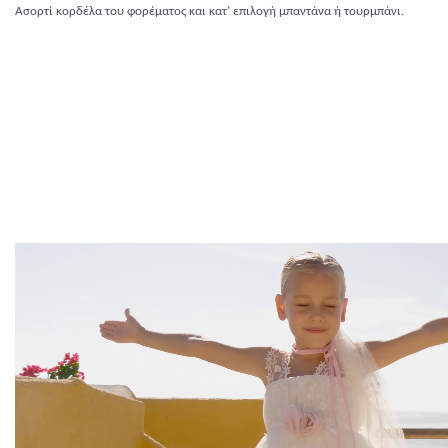
Ασορτί κορδέλα του φορέματος και κατ’ επιλογή μπαντάνα ή τουρμπάνι.