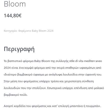
Bloom
144,80
€
Κατηγορία:
Φορέματα Baby Bloom 2024
Περιγραφή
Το βαπτιστικό φόρεμα
Baby
Β
loom
της συλλογής
stile di vita mediterraneo
2024
είναι ένα κομψό φόρεμα από την σειρά σταθερών υφασμάτων,από
ιδιαίτερο βαμβακερό ύφασμα με ανάγλυφα λουλούδια στην ύφανσή του.
Στην μέση του φορέματος υπάρχει τρέσα και χειροποίητη σύνθεση
λουλουδιών που την στολίζουν. Εσωτερικά υπάρχει επένδυση από μαλακό
βαμβακερό τούλι.
Ασορτί κορδέλα του φορέματος και κατ’ επιλογή μπαντάνα ή τουρμπάνι.