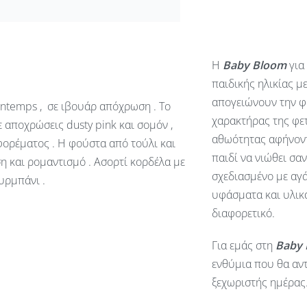
Η
Baby
Bloom
για
παιδικής ηλικίας μ
απογειώνουν την φ
ntemps , σε ιβουάρ απόχρωση . Το
χαρακτήρας της φετ
 αποχρώσεις dusty pink και σομόν ,
αθωότητας αφήνοντ
φορέματος . Η φούστα από τούλι και
παιδί να νιώθει σα
ση και ρομαντισμό . Ασορτί κορδέλα με
σχεδιασμένο με αγά
υρμπάνι .
υφάσματα και υλικά
διαφορετικό.
Για εμάς στη
Baby
ενθύμια που θα αντ
ξεχωριστής ημέρας