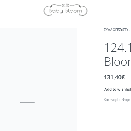
ΣΥΛΛΟΓΈΣ
›
STYL
124.
Bloo
131,40
€
Add to wishlis
Κατηγορία:
Φορέ