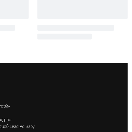
γατών
ός μου
σμού Lead Ad Baby