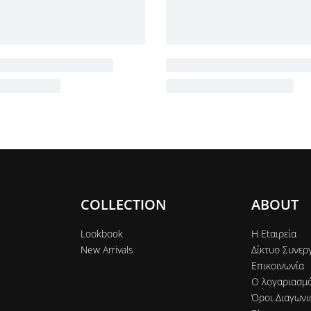
COLLECTION
ABOUT
Lookbook
Η Εtαιρεία
New Arrivals
Δίκτυο Συνερ
Επικοινωνία
Ο λογαριασμ
Όροι Διαγωνι