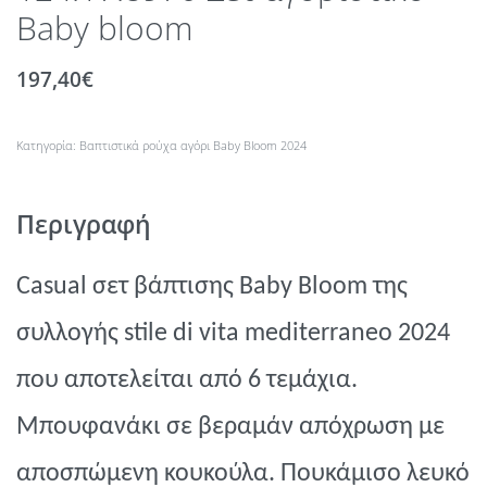
Baby bloom
197,40
€
Κατηγορία:
Βαπτιστικά ρούχα αγόρι Βaby Βloom 2024
Περιγραφή
Casual
σετ βάπτισης
B
aby
B
loom
της
συλλογής
stile di vita mediterraneo 2024
που αποτελείται
από 6 τεμάχια.
Μπουφανάκι σε βεραμάν απόχρωση με
αποσπώμενη κουκούλα. Πουκάμισο λευκό