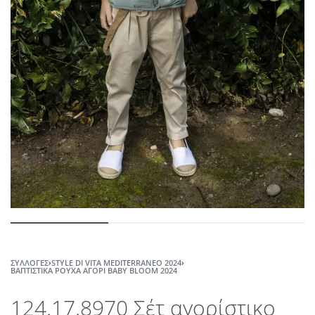
ΣΥΛΛΟΓΈΣ
›
STYLE DI VITA MEDITERRANEO 2024
›
ΒΑΠΤΙΣΤΙΚΆ ΡΟΎΧΑ ΑΓΌΡΙ ΒABY ΒLOOM 2024
124.17.8970 Σέτ αγορίστικο