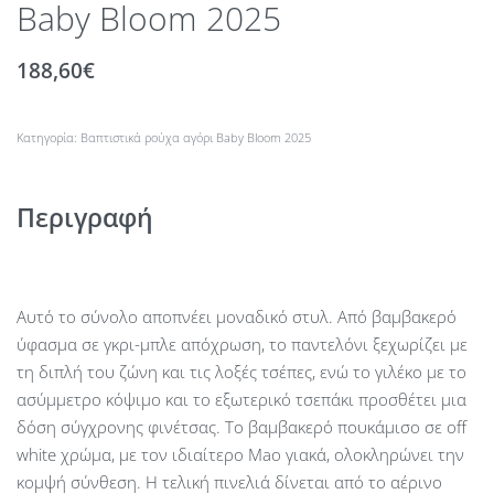
Baby Bloom 2025
188,60
€
Κατηγορία:
Βαπτιστικά ρούχα αγόρι Βaby Βloom 2025
Περιγραφή
Αυτό το σύνολο αποπνέει μοναδικό στυλ. Από βαμβακερό
ύφασμα σε γκρι-μπλε απόχρωση, το παντελόνι ξεχωρίζει με
τη διπλή του ζώνη και τις λοξές τσέπες, ενώ το γιλέκο με το
ασύμμετρο κόψιμο και το εξωτερικό τσεπάκι προσθέτει μια
δόση σύγχρονης φινέτσας. Το βαμβακερό πουκάμισο σε off
white χρώμα, με τον ιδιαίτερο Mao γιακά, ολοκληρώνει την
κομψή σύνθεση. Η τελική πινελιά δίνεται από το αέρινο