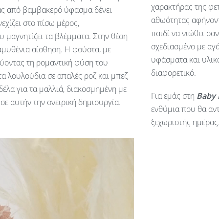
χαρακτήρας της φετ
ιάς από βαμβακερό ύφασμα δένει
αθωότητας αφήνοντ
εχίζει στο πίσω μέρος,
παιδί να νιώθει σα
 μαγνητίζει τα βλέμματα. Στην θέση
σχεδιασμένο με αγά
αμυθένια αίσθηση. Η φούστα, με
υφάσματα και υλικά
σχύοντας τη ρομαντική φύση του
διαφορετικό.
τα λουλούδια σε απαλές ροζ και μπεζ
έλα για τα μαλλιά, διακοσμημένη με
Για εμάς στη
Baby
 σε αυτήν την ονειρική δημιουργία.
ενθύμια που θα αντ
ξεχωριστής ημέρας