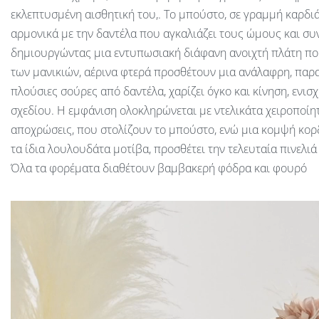
εκλεπτυσμένη αισθητική του,. Το μπούστο, σε γραμμή καρδ
αρμονικά με την δαντέλα που αγκαλιάζει τους ώμους και συν
δημιουργώντας μια εντυπωσιακή διάφανη ανοιχτή πλάτη που
των μανικιών, αέρινα φτερά προσθέτουν μια ανάλαφρη, παρ
πλούσιες σούρες από δαντέλα, χαρίζει όγκο και κίνηση, ενι
σχεδίου. Η εμφάνιση ολοκληρώνεται με ντελικάτα χειροποίη
αποχρώσεις, που στολίζουν το μπούστο, ενώ μια κομψή κορδ
τα ίδια λουλουδάτα μοτίβα, προσθέτει την τελευταία πινελιά
Όλα τα φορέματα διαθέτουν βαμβακερή φόδρα και φουρό