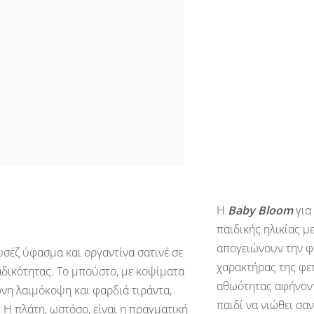
Η
Baby
Bloom
για
παιδικής ηλικίας μ
απογειώνουν την φ
υσέζ ύφασμα και οργαντίνα σατινέ σε
χαρακτήρας της φετ
αδικότητας. Το μπούστο, με κοψίματα
αθωότητας αφήνοντ
νη λαιμόκοψη και φαρδιά τιράντα,
παιδί να νιώθει σα
Η πλάτη, ωστόσο, είναι η πραγματική