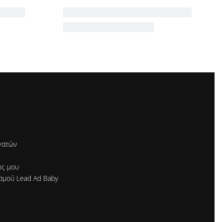
γατών
ός μου
σμού Lead Ad Baby