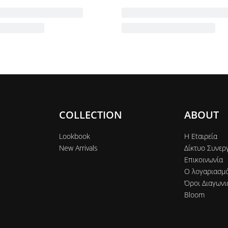
COLLECTION
ABOUT
Lookbook
Η Εtαιρεία
New Arrivals
Δίκτυο Συνερ
Επικοινωνία
Ο λογαριασμ
Όροι Διαγωνι
Bloom