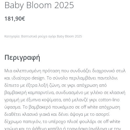
Baby Bloom 2025
181,90
€
Κατηγορία:
Βαπτιστικά ρούχα αγόρι Βaby Βloom 2025
Περιγραφή
Μια εκλεπτυσμένη πρόταση που συνδυάζει διαχρονικό στυλ
και ιδιαίτερο design. Το σύνολο περιλαμβάνει παντελόνι
δίπιετο με έξτρα λοξή ζώνη, σε γκρι απόχρωση από
βαμβακερή καμπαρντίνα, συνδυασμένο με γιλέκο σε κλασική
γραμμή με έξυπνα κοψίματα, από μελανζέ γκρι cotton-lino
ύφασμα. Το βαμβακερό πουκάμισο σε off white απόχρωση
διαθέτει κλασικό γιακά και δένει άψογα με το ασορτί
δίχρωμο παπιγιόν, το υπέροχο πλισέ φουλάρι σε off white
χρώμα και το ψάθινο καπέλο ή τραγιάσκα (ανάλογα με την