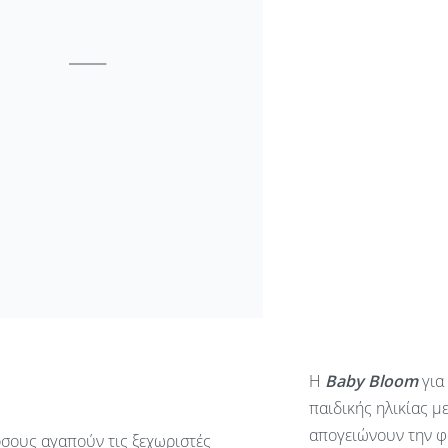
Η
Baby
Bloom
για
παιδικής ηλικίας μ
απογειώνουν την φ
όσους αγαπούν τις ξεχωριστές