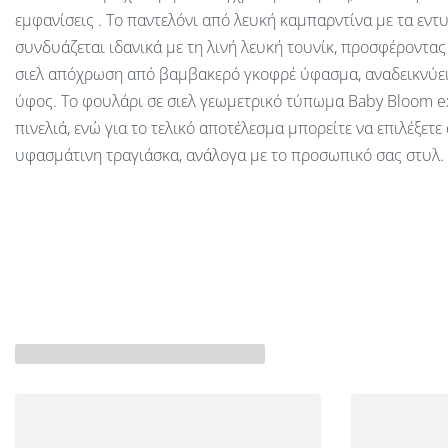
εμφανίσεις . Το παντελόνι από λευκή καμπαρντίνα με τα εν
συνδυάζεται ιδανικά με τη λινή λευκή τουνίκ, προσφέροντα
σιελ απόχρωση από βαμβακερό γκοφρέ ύφασμα, αναδεικνύει τ
ύφος. Το φουλάρι σε σιελ γεωμετρικό τύπωμα Baby Bloom ex
πινελιά, ενώ για το τελικό αποτέλεσμα μπορείτε να επιλέξετ
υφασμάτινη τραγιάσκα, ανάλογα με το προσωπικό σας στυλ.