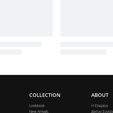
COLLECTION
ABOUT
Lookbook
Η Εtαιρεία
New Arrivals
Δίκτυο Συνερ