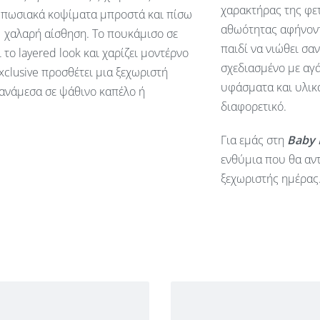
χαρακτήρας της φετ
τυπωσιακά κοψίματα μπροστά και πίσω
αθωότητας αφήνοντ
ς χαλαρή αίσθηση. Το πουκάμισο σε
παιδί να νιώθει σα
ο layered look και χαρίζει μοντέρνο
σχεδιασμένο με αγά
clusive προσθέτει μια ξεχωριστή
υφάσματα και υλικά
ε ανάμεσα σε ψάθινο καπέλο ή
διαφορετικό.
Για εμάς στη
Baby
ενθύμια που θα αντ
ξεχωριστής ημέρας