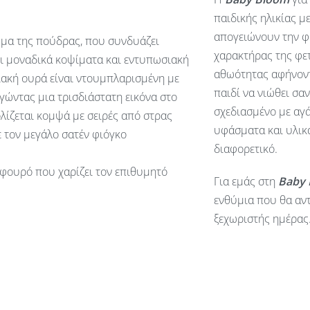
παιδικής ηλικίας μ
απογειώνουν την φ
μα της πούδρας, που συνδυάζει
χαρακτήρας της φετ
ει μοναδικά κοψίματα και εντυπωσιακή
αθωότητας αφήνοντ
ιακή ουρά είναι ντουμπλαρισμένη με
παιδί να νιώθει σα
γώντας μια τρισδιάστατη εικόνα στο
σχεδιασμένο με αγά
ολίζεται κομψά με σειρές από στρας
υφάσματα και υλικά
 τον μεγάλο σατέν φιόγκο
διαφορετικό.
φουρό που χαρίζει τον επιθυμητό
Για εμάς στη
Baby
ενθύμια που θα αντ
ξεχωριστής ημέρας