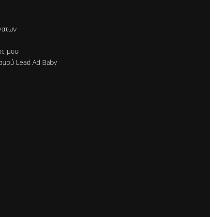
γατών
ός μου
σμού Lead Ad Baby