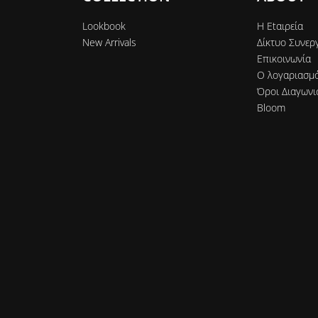
Lookbook
Η Εtαιρεία
New Arrivals
Δίκτυο Συνερ
Επικοινωνία
Ο λογαριασμ
Όροι Διαγωνι
Bloom