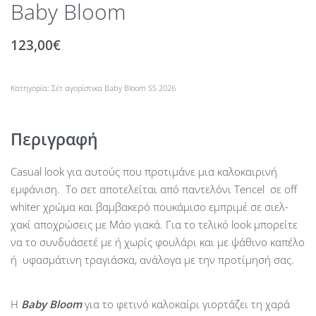
Baby Bloom
123,00
€
Κατηγορία:
Σέτ αγορίστικα Baby Bloom SS 2026
Περιγραφή
Casual look για αυτούς που προτιμάνε μια καλοκαιρινή
εμφάνιση. Το σετ αποτελείται από παντελόνι Tencel σε off
whiter χρώμα και βαμβακερό πουκάμισο εμπριμέ σε σιελ-
χακί αποχρώσεις με Μάο γιακά. Για το τελικό look μπορείτε
να το συνδυάσετέ με ή χωρίς φουλάρι και με ψάθινο καπέλο
ή υφασμάτινη τραγιάσκα, ανάλογα με την προτίμησή σας.
Η
Baby
Bloom
για το φετινό καλοκαίρι γιορτάζει τη χαρά