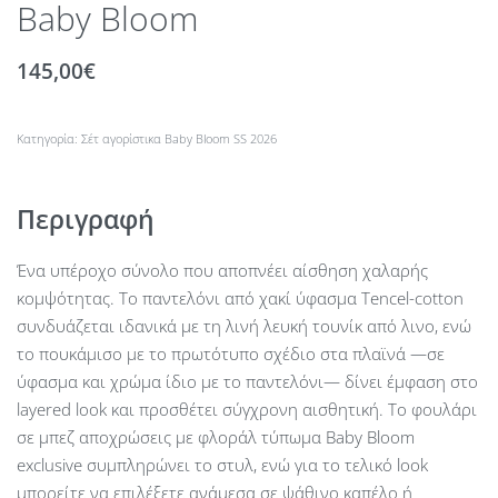
Baby Bloom
145,00
€
Κατηγορία:
Σέτ αγορίστικα Baby Bloom SS 2026
Περιγραφή
Ένα υπέροχο σύνολο που αποπνέει αίσθηση χαλαρής
κομψότητας. Το παντελόνι από χακί ύφασμα Tencel-cotton
συνδυάζεται ιδανικά με τη λινή λευκή τουνίκ από λινο, ενώ
το πουκάμισο με το πρωτότυπο σχέδιο στα πλαϊνά —σε
ύφασμα και χρώμα ίδιο με το παντελόνι— δίνει έμφαση στο
layered look και προσθέτει σύγχρονη αισθητική. Το φουλάρι
σε μπεζ αποχρώσεις με φλοράλ τύπωμα Baby Bloom
exclusive συμπληρώνει το στυλ, ενώ για το τελικό look
μπορείτε να επιλέξετε ανάμεσα σε ψάθινο καπέλο ή