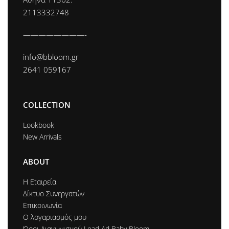
2113332748
————————-
info@bbloom.gr
2641 059167
COLLECTION
Lookbook
New Arrivals
ABOUT
Η Εtαιρεία
Δίκτυο Συνεργατών
Επικοινωνία
Ο λογαριασμός μου
Όροι Διαγωνισμού Lead Ad Baby Bloom