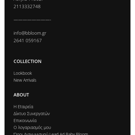
2113332748
————————-
info@bbloom.gr
2641 059167
COLLECTION
Lookbook
New Arrivals
ABOUT
Η Εtαιρεία
Δίκτυο Συνεργατών
Επικοινωνία
Ο λογαριασμός μου
Όροι Διαγωνισμού Lead Ad Baby Bloom