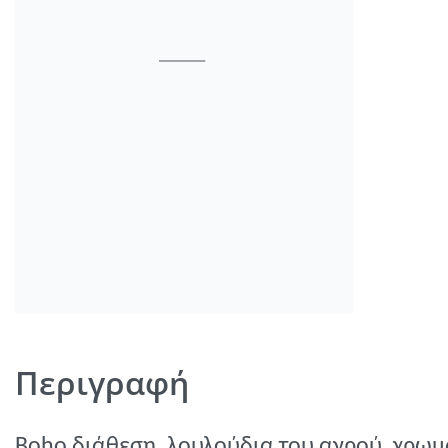
Περιγραφή
B
ο
ho
διάθεση, λουλούδια του αγρού, χρωμ