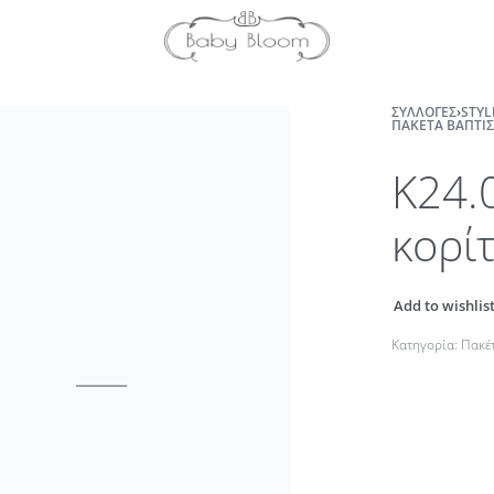
ΣΥΛΛΟΓΈΣ
›
STYL
ΠΑΚΈΤΑ ΒΆΠΤΙΣ
K24.
κορί
Add to wishlis
Κατηγορία:
Πακέ