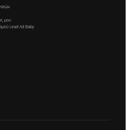
γατών
ός μου
σμού Lead Ad Baby