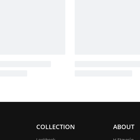
COLLECTION
ABOUT
Lookbook
Η Εtαιρεία