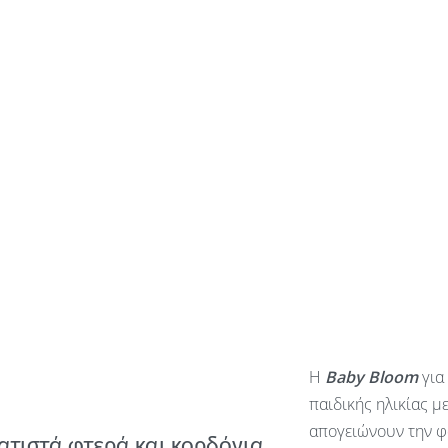
Η
Baby
Bloom
για
παιδικής ηλικίας μ
απογειώνουν την φ
ατιστά φτερά και κορδόνια