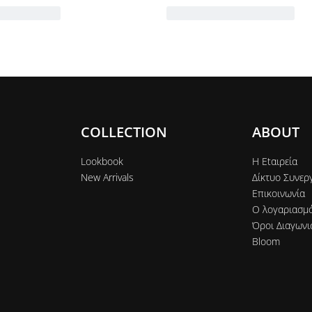
COLLECTION
ABOUT
Lookbook
Η Εtαιρεία
New Arrivals
Δίκτυο Συνερ
Επικοινωνία
Ο λογαριασμ
Όροι Διαγωνι
Bloom