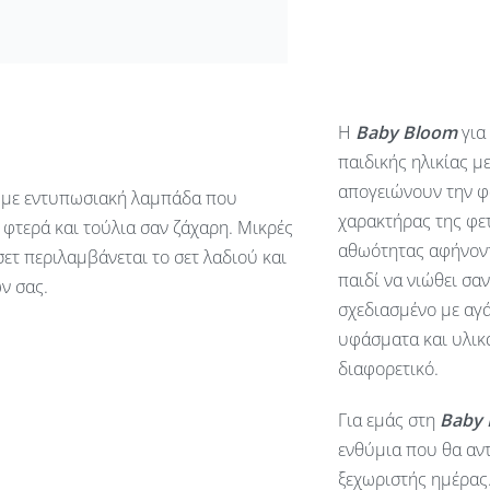
Η
Baby
Bloom
για
παιδικής ηλικίας μ
απογειώνουν την φ
το με εντυπωσιακή λαμπάδα που
χαρακτήρας της φετ
 φτερά και τούλια σαν ζάχαρη. Μικρές
αθωότητας αφήνοντ
ετ περιλαμβάνεται το σετ λαδιού και
παιδί να νιώθει σα
ν σας.
σχεδιασμένο με αγά
υφάσματα και υλικά
διαφορετικό.
Για εμάς στη
Baby
ενθύμια που θα αντ
ξεχωριστής ημέρας