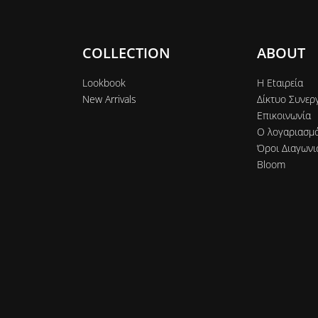
COLLECTION
ABOUT
Lookbook
Η Εtαιρεία
New Arrivals
Δίκτυο Συνερ
Επικοινωνία
Ο λογαριασμ
Όροι Διαγωνι
Bloom