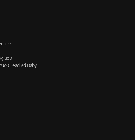
γατών
ός μου
σμού Lead Ad Baby