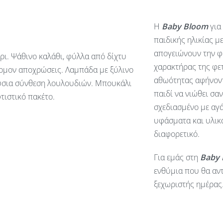
Η
Baby
Bloom
για
παιδικής ηλικίας μ
απογειώνουν την φ
ρι. Ψάθινο καλάθι, φύλλα από δίχτυ
χαρακτήρας της φετ
σομον αποχρώσεις. Λαμπάδα με ξύλινο
αθωότητας αφήνοντ
ούσια σύνθεση λουλουδιών. Μπουκάλι
παιδί να νιώθει σα
τιστικό πακέτο.
σχεδιασμένο με αγά
υφάσματα και υλικά
διαφορετικό.
Για εμάς στη
Baby
ενθύμια που θα αντ
ξεχωριστής ημέρας