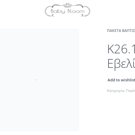
ΠΑΚΈΤΑ ΒΆΠΤΙΣΗ
K26.
Εβελ
Add to wishlis
Κατηγορία:
Πακέτ