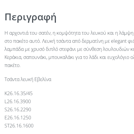
Περιγραφή
Η αρχοντιά του σατέν, η κομψότητα του λευκού και η λάμψ
στο πακέτο αυτό. Λευκή τσάντα από δερματίνη με elegant φιό
λαμπάδα με χρυσό διπλό στεφάνι με σύνθεση λουλουδιών και
Κεράκια, σαπουνάκι, μπουκαλάκι για το λάδι και ευχολόγιο 
πακέτο.
Τσάντα λευκή Εβελίνα
Κ26.16.35/45
L26.16.3900
S26.16.2290
E26.16.1250
ST26.16.1600