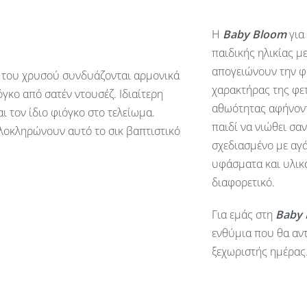
Η
Baby
Bloom
για
παιδικής ηλικίας μ
απογειώνουν την φ
η του χρυσού συνδυάζονται αρμονικά
χαρακτήρας της φετ
γκο από σατέν ντουσέζ. Ιδιαίτερη
αθωότητας αφήνοντ
 τον ίδιο φιόγκο στο τελείωμα.
παιδί να νιώθει σα
ολοκληρώνουν αυτό το σικ βαπτιστικό
σχεδιασμένο με αγά
υφάσματα και υλικά
διαφορετικό.
Για εμάς στη
Baby
ενθύμια που θα αντ
ξεχωριστής ημέρας