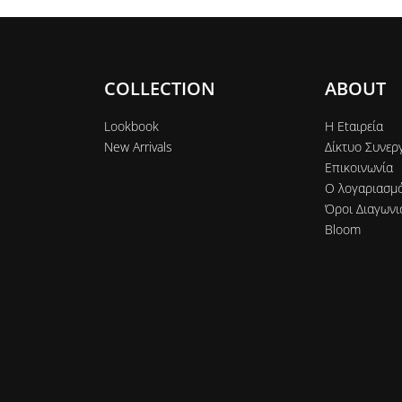
COLLECTION
ABOUT
Lookbook
Η Εtαιρεία
New Arrivals
Δίκτυο Συνερ
Επικοινωνία
Ο λογαριασμ
Όροι Διαγωνι
Bloom