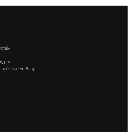
γατών
ός μου
σμού Lead Ad Baby