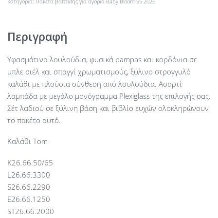
Κατηγορία:
Πακέτα βάπτισης για αγόρια Baby Bloom SS 2026
Περιγραφή
Υφασμάτινα λουλούδια, φυσικά pampas και κορδόνια σε
μπλε σιέλ και σπαγγί χρωματισμούς, ξύλινο στρογγυλό
καλάθι με πλούσια σύνθεση από λουλούδια. Ασορτί
λαμπάδα με μεγάλο μονόγραμμα Plexiglass της επιλογής σας.
Σέτ λαδιού σε ξύλινη βάση και βιβλίο ευχών ολοκληρώνουν
το πακέτο αυτό.
Καλάθι Tom
Κ26.66.50/65
L26.66.3300
S26.66.2290
E26.66.1250
ST26.66.2000