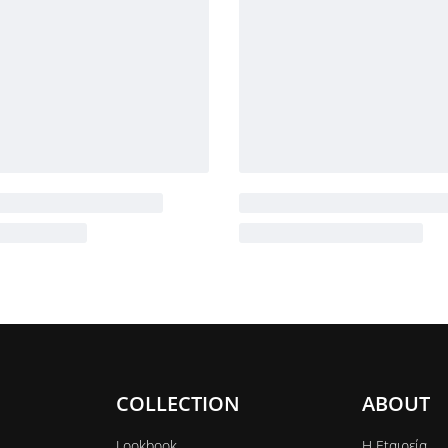
COLLECTION
ABOUT
Lookbook
Η Εtαιρεία