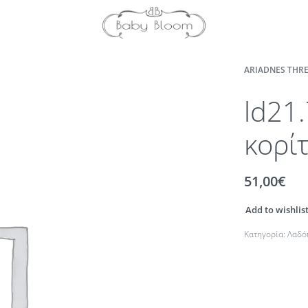
ARIADNES THRE
ld21
κορί
51,00
€
Add to wishlis
Κατηγορία:
Λαδό