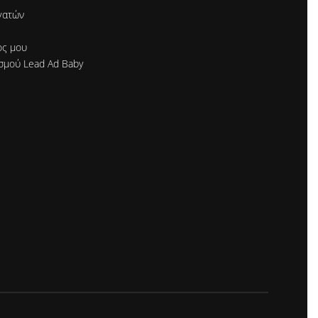
γατών
ός μου
σμού Lead Ad Baby