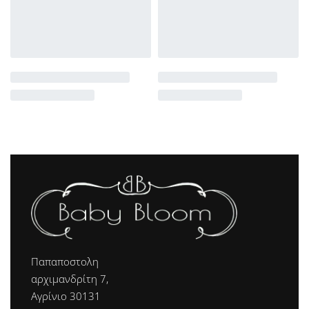
Παπαποστολη
αρχιμανδρίτη 7,
Αγρίνιο 30131