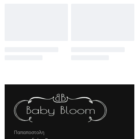
Παπαποστολη