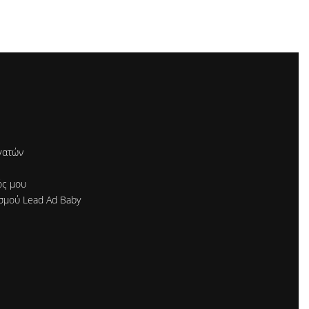
γατών
ός μου
σμού Lead Ad Baby