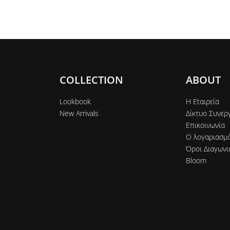
COLLECTION
ABOUT
Lookbook
Η Εtαιρεία
New Arrivals
Δίκτυο Συνερ
Επικοινωνία
Ο λογαριασμ
Όροι Διαγωνι
Bloom