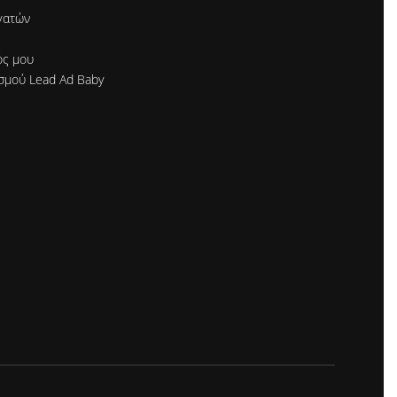
γατών
ός μου
σμού Lead Ad Baby