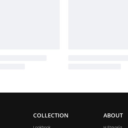
COLLECTION
ABOUT
Lookbook
Η Εtαιρεία