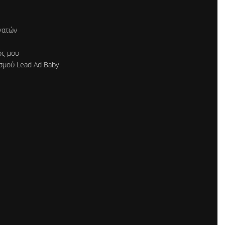
γατών
ός μου
σμού Lead Ad Baby