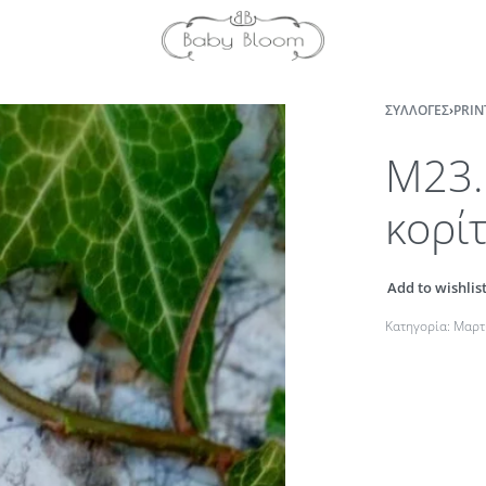
ΣΥΛΛΟΓΈΣ
›
PRIN
M23.
κορί
Add to wishlis
Κατηγορία:
Μαρτ